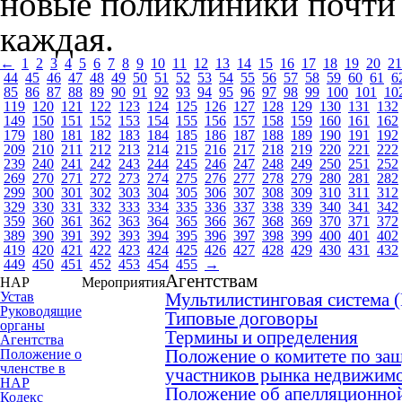
новые поликлиники почти 
каждая.
←
1
2
3
4
5
6
7
8
9
10
11
12
13
14
15
16
17
18
19
20
21
44
45
46
47
48
49
50
51
52
53
54
55
56
57
58
59
60
61
6
85
86
87
88
89
90
91
92
93
94
95
96
97
98
99
100
101
10
119
120
121
122
123
124
125
126
127
128
129
130
131
132
149
150
151
152
153
154
155
156
157
158
159
160
161
162
179
180
181
182
183
184
185
186
187
188
189
190
191
192
209
210
211
212
213
214
215
216
217
218
219
220
221
222
239
240
241
242
243
244
245
246
247
248
249
250
251
252
269
270
271
272
273
274
275
276
277
278
279
280
281
282
299
300
301
302
303
304
305
306
307
308
309
310
311
312
329
330
331
332
333
334
335
336
337
338
339
340
341
342
359
360
361
362
363
364
365
366
367
368
369
370
371
372
389
390
391
392
393
394
395
396
397
398
399
400
401
402
419
420
421
422
423
424
425
426
427
428
429
430
431
432
449
450
451
452
453
454
455
→
Агентствам
НАР
Мероприятия
Устав
Мультилистинговая система
Руководящие
Типовые договоры
органы
Термины и определения
Агентства
Положение о комитете по защ
Положение о
членстве в
участников рынка недвижим
НАР
Положение об апелляционной
Кодекс