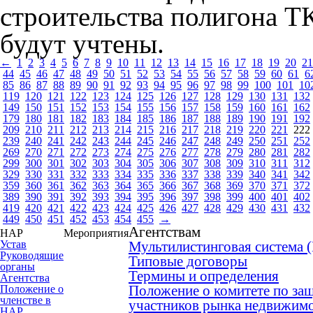
строительства полигона Т
будут учтены.
←
1
2
3
4
5
6
7
8
9
10
11
12
13
14
15
16
17
18
19
20
21
44
45
46
47
48
49
50
51
52
53
54
55
56
57
58
59
60
61
6
85
86
87
88
89
90
91
92
93
94
95
96
97
98
99
100
101
10
119
120
121
122
123
124
125
126
127
128
129
130
131
132
149
150
151
152
153
154
155
156
157
158
159
160
161
162
179
180
181
182
183
184
185
186
187
188
189
190
191
192
209
210
211
212
213
214
215
216
217
218
219
220
221
222
239
240
241
242
243
244
245
246
247
248
249
250
251
252
269
270
271
272
273
274
275
276
277
278
279
280
281
282
299
300
301
302
303
304
305
306
307
308
309
310
311
312
329
330
331
332
333
334
335
336
337
338
339
340
341
342
359
360
361
362
363
364
365
366
367
368
369
370
371
372
389
390
391
392
393
394
395
396
397
398
399
400
401
402
419
420
421
422
423
424
425
426
427
428
429
430
431
432
449
450
451
452
453
454
455
→
Агентствам
НАР
Мероприятия
Устав
Мультилистинговая система
Руководящие
Типовые договоры
органы
Термины и определения
Агентства
Положение о комитете по защ
Положение о
членстве в
участников рынка недвижим
НАР