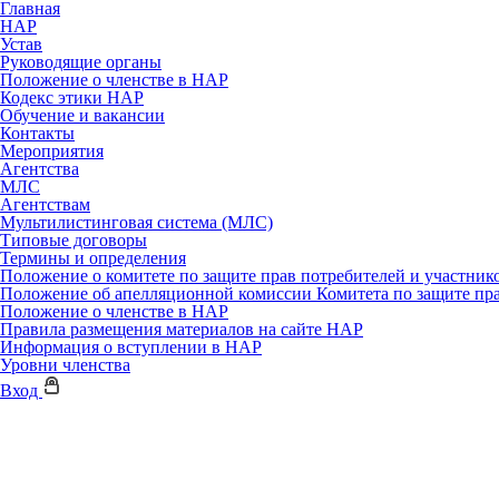
Главная
НАР
Устав
Руководящие органы
Положение о членстве в НАР
Кодекс этики НАР
Обучение и вакансии
Контакты
Мероприятия
Агентства
МЛС
Агентствам
Мультилистинговая система (МЛС)
Типовые договоры
Термины и определения
Положение о комитете по защите прав потребителей и участни
Положение об апелляционной комиссии Комитета по защите пр
Положение о членстве в НАР
Правила размещения материалов на сайте НАР
Информация о вступлении в НАР
Уровни членства
Вход