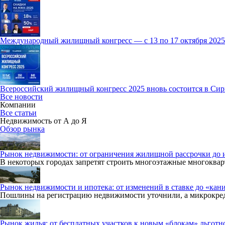
Международный жилищный конгресс — с 13 по 17 октября 20
Всероссийский жилищный конгресс 2025 вновь состоится в Сир
Все новости
Компании
Все статьи
Недвижимость от А до Я
Обзор рынка
Рынок недвижимости: от ограничения жилищной рассрочки до и
В некоторых городах запретят строить многоэтажные многокварт
Рынок недвижимости и ипотека: от изменений в ставке до «кан
Пошлины на регистрацию недвижимости уточнили, а микрокре
Рынок жилья: от бесплатных участков к новым «блокам» льготн