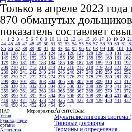
Только в апреле 2023 года
870 обманутых дольщиков, 
показатель составляет свы
←
1
2
3
4
5
6
7
8
9
10
11
12
13
14
15
16
17
18
19
20
21
44
45
46
47
48
49
50
51
52
53
54
55
56
57
58
59
60
61
6
85
86
87
88
89
90
91
92
93
94
95
96
97
98
99
100
101
10
119
120
121
122
123
124
125
126
127
128
129
130
131
132
149
150
151
152
153
154
155
156
157
158
159
160
161
162
179
180
181
182
183
184
185
186
187
188
189
190
191
192
209
210
211
212
213
214
215
216
217
218
219
220
221
222
239
240
241
242
243
244
245
246
247
248
249
250
251
252
269
270
271
272
273
274
275
276
277
278
279
280
281
282
299
300
301
302
303
304
305
306
307
308
309
310
311
312
329
330
331
332
333
334
335
336
337
338
339
340
341
342
359
360
361
362
363
364
365
366
367
368
369
370
371
372
389
390
391
392
393
394
395
396
397
398
399
400
401
402
419
420
421
422
423
424
425
426
427
428
429
430
431
432
449
450
451
452
453
454
455
→
Агентствам
НАР
Мероприятия
Устав
Мультилистинговая система
Руководящие
Типовые договоры
органы
Термины и определения
Агентства