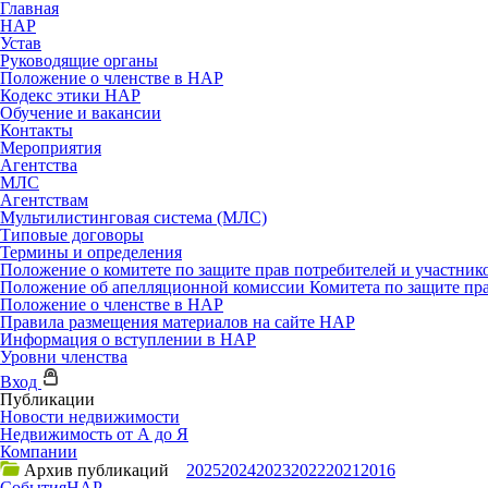
Главная
НАР
Устав
Руководящие органы
Положение о членстве в НАР
Кодекс этики НАР
Обучение и вакансии
Контакты
Мероприятия
Агентства
МЛС
Агентствам
Мультилистинговая система (МЛС)
Типовые договоры
Термины и определения
Положение о комитете по защите прав потребителей и участни
Положение об апелляционной комиссии Комитета по защите пр
Положение о членстве в НАР
Правила размещения материалов на сайте НАР
Информация о вступлении в НАР
Уровни членства
Вход
Публикации
Новости недвижимости
Недвижимость от А до Я
Компании
Архив публикаций
2025
2024
2023
2022
2021
2016
События
НАР