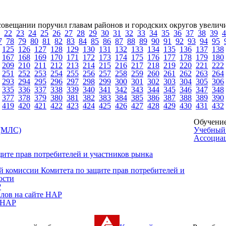
овещании поручил главам районов и городских округов увеличи
22
23
24
25
26
27
28
29
30
31
32
33
34
35
36
37
38
39
4
7
78
79
80
81
82
83
84
85
86
87
88
89
90
91
92
93
94
95
125
126
127
128
129
130
131
132
133
134
135
136
137
138
167
168
169
170
171
172
173
174
175
176
177
178
179
180
209
210
211
212
213
214
215
216
217
218
219
220
221
222
251
252
253
254
255
256
257
258
259
260
261
262
263
264
293
294
295
296
297
298
299
300
301
302
303
304
305
306
335
336
337
338
339
340
341
342
343
344
345
346
347
348
377
378
379
380
381
382
383
384
385
386
387
388
389
390
419
420
421
422
423
424
425
426
427
428
429
430
431
432
Обучение
 (МЛС)
Учебный
Ассоциа
щите прав потребителей и участников рынка
 комиссии Комитета по защите прав потребителей и
ости
Р
лов на сайте НАР
 НАР