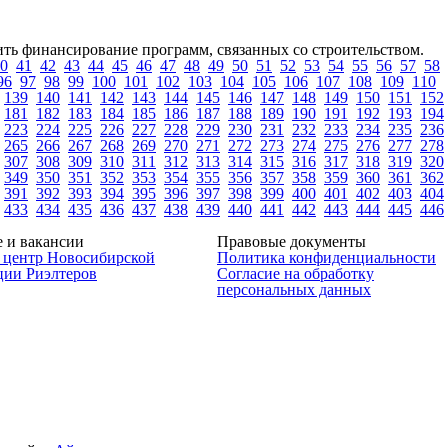
ть финансирование программ, связанных со строительством.
0
41
42
43
44
45
46
47
48
49
50
51
52
53
54
55
56
57
58
96
97
98
99
100
101
102
103
104
105
106
107
108
109
110
139
140
141
142
143
144
145
146
147
148
149
150
151
152
181
182
183
184
185
186
187
188
189
190
191
192
193
194
223
224
225
226
227
228
229
230
231
232
233
234
235
236
265
266
267
268
269
270
271
272
273
274
275
276
277
278
307
308
309
310
311
312
313
314
315
316
317
318
319
320
349
350
351
352
353
354
355
356
357
358
359
360
361
362
391
392
393
394
395
396
397
398
399
400
401
402
403
404
433
434
435
436
437
438
439
440
441
442
443
444
445
446
 и вакансии
Правовые документы
 центр Новосибирской
Политика конфиденциальности
ции Риэлтеров
Согласие на обработку
персональных данных