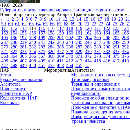
/19.04.2023/
Губернатор призвал активизировать жилищное строительство
Новосибирский губернатор Андрей Травников на оперативном с
←
1
2
3
4
5
6
7
8
9
10
11
12
13
14
15
16
17
18
19
20
21
59
60
61
62
63
64
65
66
67
68
69
70
71
72
73
74
75
76
7
111
112
113
114
115
116
117
118
119
120
121
122
123
124
153
154
155
156
157
158
159
160
161
162
163
164
165
166
195
196
197
198
199
200
201
202
203
204
205
206
207
208
237
238
239
240
241
242
243
244
245
246
247
248
249
250
279
280
281
282
283
284
285
286
287
288
289
290
291
292
321
322
323
324
325
326
327
328
329
330
331
332
333
334
363
364
365
366
367
368
369
370
371
372
373
374
375
376
405
406
407
408
409
410
411
412
413
414
415
416
417
418
447
448
449
450
451
452
453
454
455
→
НАР
Мероприятия
Агентствам
Устав
Мультилистинговая система
Руководящие органы
Типовые договоры
Агентства
Термины и определения
Положение о
Положение о комитете по за
членстве в НАР
недвижимости
Кодекс этики НАР
Положение об апелляционной
Контакты
участников рынка недвижим
Положение о членстве в НА
Правила размещения материа
Информация о вступлении в
Уровни членства