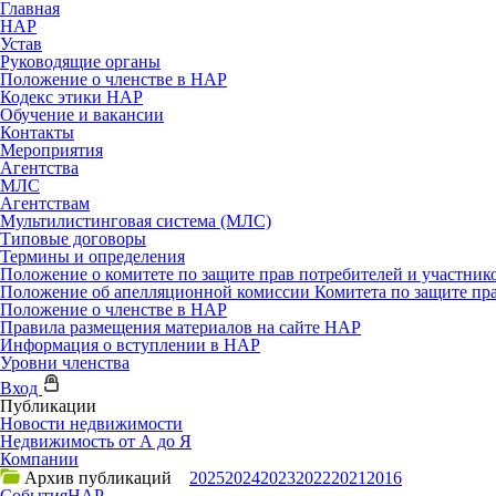
Главная
НАР
Устав
Руководящие органы
Положение о членстве в НАР
Кодекс этики НАР
Обучение и вакансии
Контакты
Мероприятия
Агентства
МЛС
Агентствам
Мультилистинговая система (МЛС)
Типовые договоры
Термины и определения
Положение о комитете по защите прав потребителей и участни
Положение об апелляционной комиссии Комитета по защите пр
Положение о членстве в НАР
Правила размещения материалов на сайте НАР
Информация о вступлении в НАР
Уровни членства
Вход
Публикации
Новости недвижимости
Недвижимость от А до Я
Компании
Архив публикаций
2025
2024
2023
2022
2021
2016
События
НАР