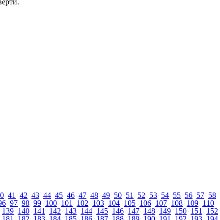
верти.
0
41
42
43
44
45
46
47
48
49
50
51
52
53
54
55
56
57
58
96
97
98
99
100
101
102
103
104
105
106
107
108
109
110
139
140
141
142
143
144
145
146
147
148
149
150
151
152
181
182
183
184
185
186
187
188
189
190
191
192
193
194