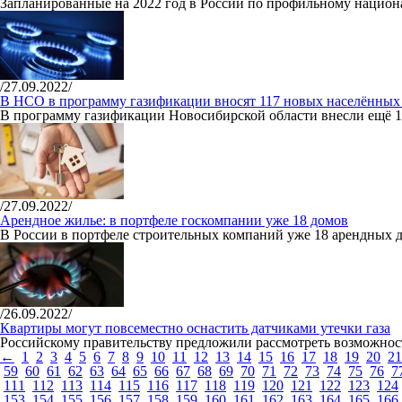
Запланированные на 2022 год в России по профильному национ
/27.09.2022/
В НСО в программу газификации вносят 117 новых населённых
В программу газификации Новосибирской области внесли ещё 1
/27.09.2022/
Арендное жилье: в портфеле госкомпании уже 18 домов
В России в портфеле строительных компаний уже 18 арендных д
/26.09.2022/
Квартиры могут повсеместно оснастить датчиками утечки газа
Российскому правительству предложили рассмотреть возможност
←
1
2
3
4
5
6
7
8
9
10
11
12
13
14
15
16
17
18
19
20
21
59
60
61
62
63
64
65
66
67
68
69
70
71
72
73
74
75
76
7
111
112
113
114
115
116
117
118
119
120
121
122
123
124
153
154
155
156
157
158
159
160
161
162
163
164
165
166