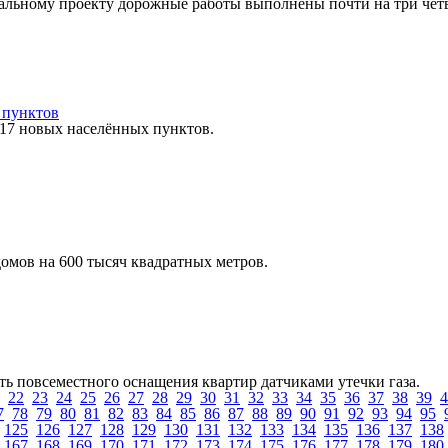
альному проекту дорожные работы выполнены почти на три чет
 пунктов
17 новых населённых пунктов.
омов на 600 тысяч квадратных метров.
ь повсеместного оснащения квартир датчиками утечки газа.
22
23
24
25
26
27
28
29
30
31
32
33
34
35
36
37
38
39
4
7
78
79
80
81
82
83
84
85
86
87
88
89
90
91
92
93
94
95
125
126
127
128
129
130
131
132
133
134
135
136
137
138
167
168
169
170
171
172
173
174
175
176
177
178
179
180