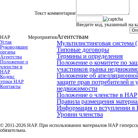
Текст комментария:
Введите код, указанный на к
Агентствам
НАР
Мероприятия
Устав
Мультилистинговая система
Руководящие
Типовые договоры
органы
Термины и определения
Агентства
Положение о комитете по защ
Положение о
членстве в
участников рынка недвижим
НАР
Положение об апелляционной
Кодекс
защите прав потребителей и 
этики НАР
Контакты
недвижимости
Положение о членстве в НАР
Правила размещения материа
Информация о вступлении в
Уровни членства
© 2011-2026 НАР. При использовании материалов НАР гиперссы
обязательна.