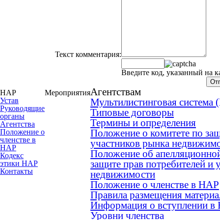
Текст комментария:
Введите код, указанный на к
Агентствам
НАР
Мероприятия
Устав
Мультилистинговая система
Руководящие
Типовые договоры
органы
Термины и определения
Агентства
Положение о комитете по защ
Положение о
членстве в
участников рынка недвижим
НАР
Положение об апелляционной
Кодекс
защите прав потребителей и 
этики НАР
Контакты
недвижимости
Положение о членстве в НАР
Правила размещения материа
Информация о вступлении в
Уровни членства