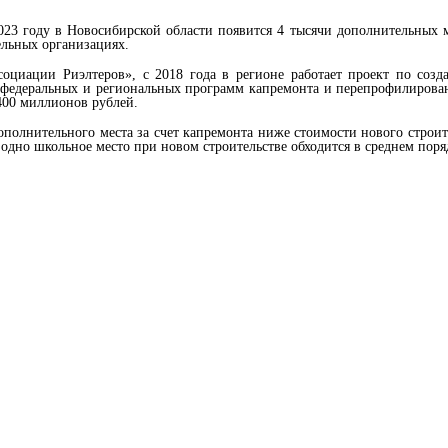
023 году в Новосибирской области появится 4 тысячи дополнительных м
ельных организациях.
оциации Риэлтеров», с 2018 года в регионе работает проект по соз
 федеральных и региональных программ капремонта и перепрофилирования
400 миллионов рублей.
ополнительного места за счет капремонта ниже стоимости нового строи
а одно школьное место при новом строительстве обходится в среднем пор