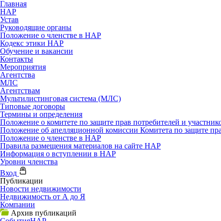
Главная
НАР
Устав
Руководящие органы
Положение о членстве в НАР
Кодекс этики НАР
Обучение и вакансии
Контакты
Мероприятия
Агентства
МЛС
Агентствам
Мультилистинговая система (МЛС)
Типовые договоры
Термины и определения
Положение о комитете по защите прав потребителей и участни
Положение об апелляционной комиссии Комитета по защите пр
Положение о членстве в НАР
Правила размещения материалов на сайте НАР
Информация о вступлении в НАР
Уровни членства
Вход
Публикации
Новости недвижимости
Недвижимость от А до Я
Компании
Архив публикаций
События
НАР