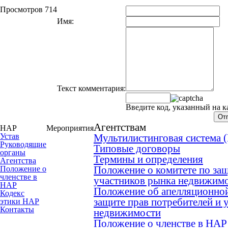
Просмотров 714
Имя:
Текст комментария:
Введите код, указанный на к
Агентствам
НАР
Мероприятия
Устав
Мультилистинговая система
Руководящие
Типовые договоры
органы
Термины и определения
Агентства
Положение о комитете по защ
Положение о
членстве в
участников рынка недвижим
НАР
Положение об апелляционной
Кодекс
защите прав потребителей и 
этики НАР
Контакты
недвижимости
Положение о членстве в НАР